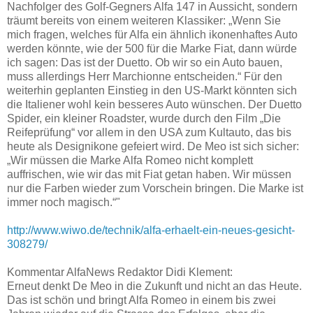
Nachfolger des Golf-Gegners Alfa 147 in Aussicht, sondern
träumt bereits von einem weiteren Klassiker: „Wenn Sie
mich fragen, welches für Alfa ein ähnlich ikonenhaftes Auto
werden könnte, wie der 500 für die Marke Fiat, dann würde
ich sagen: Das ist der Duetto. Ob wir so ein Auto bauen,
muss allerdings Herr Marchionne entscheiden.“ Für den
weiterhin geplanten Einstieg in den US-Markt könnten sich
die Italiener wohl kein besseres Auto wünschen. Der Duetto
Spider, ein kleiner Roadster, wurde durch den Film „Die
Reifeprüfung“ vor allem in den USA zum Kultauto, das bis
heute als Designikone gefeiert wird. De Meo ist sich sicher:
„Wir müssen die Marke Alfa Romeo nicht komplett
auffrischen, wie wir das mit Fiat getan haben. Wir müssen
nur die Farben wieder zum Vorschein bringen. Die Marke ist
immer noch magisch.“"
http://www.wiwo.de/technik/alfa-erhaelt-ein-neues-gesicht-
308279/
Kommentar AlfaNews Redaktor Didi Klement:
Erneut denkt De Meo in die Zukunft und nicht an das Heute.
Das ist schön und bringt Alfa Romeo in einem bis zwei