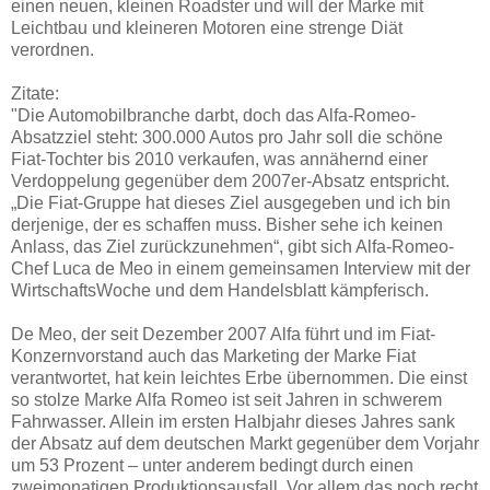
einen neuen, kleinen Roadster und will der Marke mit
Leichtbau und kleineren Motoren eine strenge Diät
verordnen.
Zitate:
"Die Automobilbranche darbt, doch das Alfa-Romeo-
Absatzziel steht: 300.000 Autos pro Jahr soll die schöne
Fiat-Tochter bis 2010 verkaufen, was annähernd einer
Verdoppelung gegenüber dem 2007er-Absatz entspricht.
„Die Fiat-Gruppe hat dieses Ziel ausgegeben und ich bin
derjenige, der es schaffen muss. Bisher sehe ich keinen
Anlass, das Ziel zurückzunehmen“, gibt sich Alfa-Romeo-
Chef Luca de Meo in einem gemeinsamen Interview mit der
WirtschaftsWoche und dem Handelsblatt kämpferisch.
De Meo, der seit Dezember 2007 Alfa führt und im Fiat-
Konzernvorstand auch das Marketing der Marke Fiat
verantwortet, hat kein leichtes Erbe übernommen. Die einst
so stolze Marke Alfa Romeo ist seit Jahren in schwerem
Fahrwasser. Allein im ersten Halbjahr dieses Jahres sank
der Absatz auf dem deutschen Markt gegenüber dem Vorjahr
um 53 Prozent – unter anderem bedingt durch einen
zweimonatigen Produktionsausfall. Vor allem das noch recht