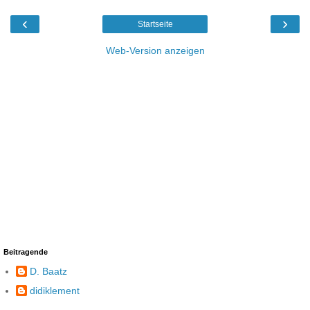
‹
›
Startseite
Web-Version anzeigen
Beitragende
D. Baatz
didiklement